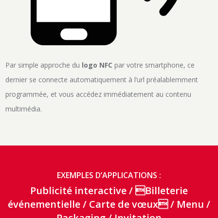
Par simple approche du
logo NFC
par votre smartphone, ce
dernier se connecte automatiquement à l’url préalablemment
programmée, et vous accédez immédiatement au contenu
multimédia.
EXEMPLES D’APPLICATIONS :
Publicité interactive / Billeterie
événementielle /
Carte de vœux / Menu /
Packaging /
Invitation