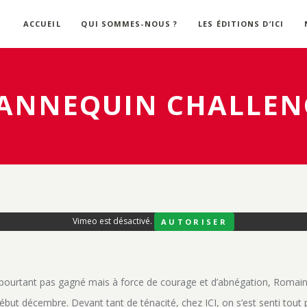
ACCUEIL
QUI SOMMES-NOUS ?
LES ÉDITIONS D’ICI
ANNEQUIN CHALLEN
Vimeo est désactivé.
AUTORISER
était pourtant pas gagné mais à force de courage et d’abnégation, Romai
ut décembre. Devant tant de ténacité, chez ICI, on s’est senti tout pet