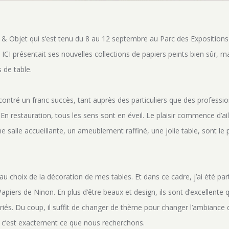
 & Objet qui s’est tenu du 8 au 12 septembre au Parc des Expositions P
ICI présentait ses nouvelles collections de papiers peints bien sûr, 
 de table.
ntré un franc succès, tant auprès des particuliers que des professio
En restauration, tous les sens sont en éveil. Le plaisir commence d’ai
ne salle accueillante, un ameublement raffiné, une jolie table, sont le
au choix de la décoration de mes tables. Et dans ce cadre, j’ai été par
piers de Ninon. En plus d’être beaux et design, ils sont d’excellente
és. Du coup, il suffit de changer de thème pour changer l’ambiance de 
et c’est exactement ce que nous recherchons.