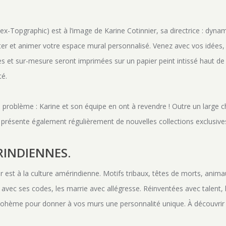
ex-Topgraphic) est à l’image de Karine Cotinnier, sa directrice : dynam
ter et animer votre espace mural personnalisé. Venez avec vos idées,
ves et sur-mesure seront imprimées sur un papier peint intissé haut 
té.
 problème : Karine et son équipe en ont à revendre ! Outre un large 
n présente également régulièrement de nouvelles collections exclusive
RINDIENNES.
r est à la culture amérindienne. Motifs tribaux, têtes de morts, anima
avec ses codes, les marrie avec allégresse. Réinventées avec talent,
t bohème pour donner à vos murs une personnalité unique. À découvr