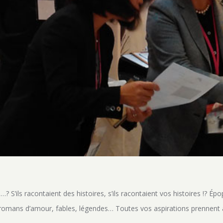
…? S’ils racontaient des histoires, s’ils racontaient vos histoires !? É
 romans d’amour, fables, légendes… Toutes vos aspirations prennent a