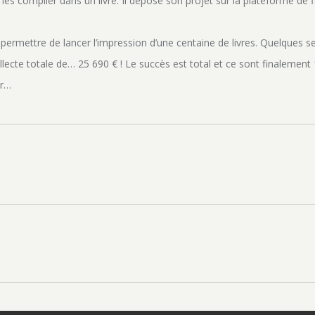
 les compiler dans un livre. Il dépose son projet sur la plateforme de f
ui permettre de lancer l’impression d’une centaine de livres. Quelques s
ecte totale de… 25 690 € ! Le succès est total et ce sont finalement
ûr…