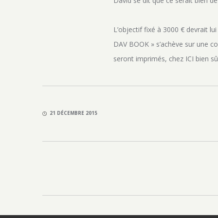
David se dit que ce serait bien de
L’objectif fixé à 3000 € devrait l
DAV BOOK » s’achève sur une coll
seront imprimés, chez ICI bien s
21 DÉCEMBRE 2015